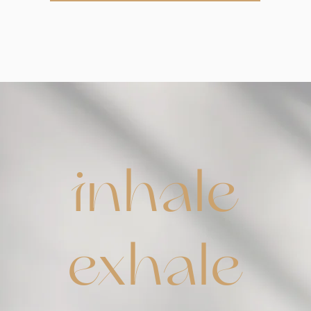
inhale
exhale