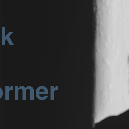
rk
ormer