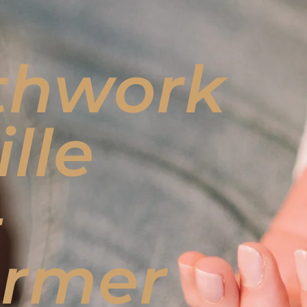
thwork
ille
-
ormer