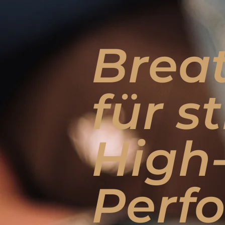
Brea
für st
High
Perf