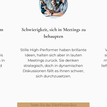
um
Schwierigkeit, sich in Meetings zu
behaupten
Stille High-Performer haben brillante
V
is
Ideen, halten sich aber in lauten
s
 in
Meetings zurück. Sie denken
m
d
strategisch, doch in dynamischen
li
Diskussionen fällt es ihnen schwer,
sich durchzusetzen.
Testen Sie das Silent-Power-Quiz